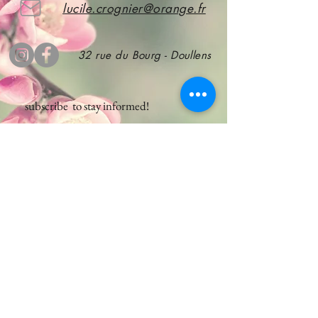
lucile.crognier@orange.fr
32 rue du Bourg - Doullens
subscribe
to stay informed!
Subscribe
CGV
A propos de nous
Mentions légales
Nos services
Nous contacter
Notre boutique