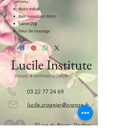
Contenu :
Boite métal
Bain moussant 60ml
Savon 20g
Fleur de massage
Lucile Institute
Beauty & wellness institute
03 22 77 24 69
lucile.crognier@orange.fr
32 rue du Bourg - Doullens