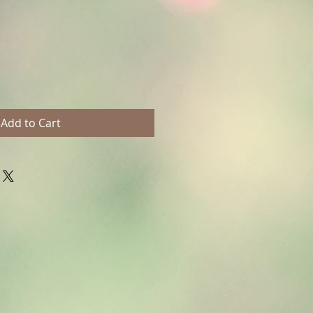
Add to Cart