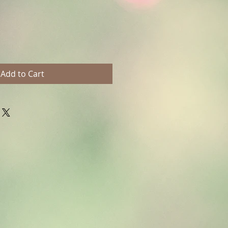
Add to Cart