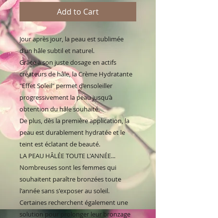
Add to Cart
Jour après jour, la peau est sublimée
d’un hâle subtil et naturel.
Grâce à son juste dosage en actifs
créateurs de hâle, la Crème Hydratante
"Effet Soleil" permet d’ensoleiller
progressivement la peau jusqu’à
obtention du hâle souhaité.
De plus, dès la première application, la
peau est durablement hydratée et le
teint est éclatant de beauté.
LA PEAU HÂLÉE TOUTE L'ANNÉE...
Nombreuses sont les femmes qui
souhaitent paraître bronzées toute
l'année sans s'exposer au soleil.
Certaines recherchent également une
solution pour prolonger leur bronzage