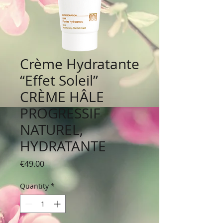
Crème Hydratante
“Effet Soleil”
CRÈME HÂLE
PROGRESSIF
NATUREL,
HYDRATANTE
Price
€49.00
Quantity
*