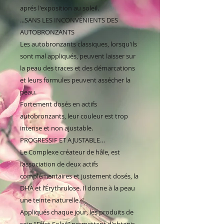
aprés l'exposition au soleil.
...SANS LES INCONVÉNIENTS DES
AUTOBRONZANTS
Les autobronzants classiques, lorsqu'ils
sont mal appliqués, peuvent laisser sur
la peau des traces et des démarcations
et leurs formules peuvent assécher la
peau.
Fortement dosés en actifs
autobronzants, leur couleur est trop
intense et non ajustable.
PROGRESSIF ET AJUSTABLE…
Le Complexe créateur de hâle, est
l’association de deux actifs
complémentaires et justement dosés, la
DHA et l’Érythrulose. Il donne à la peau
une teinte naturelle.
Appliqués chaque jour, les produits de
soin “Effet Soleil” permettent d'obtenir