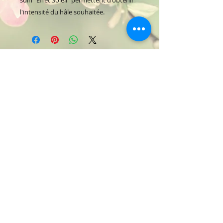
l'intensité du hâle souhaitée.
Lucile Institute
Beauty & wellness institute
03 22 77 24 69
lucile.crognier@orange.fr
32 rue du Bourg - Doullens
subscribe
to stay informed!