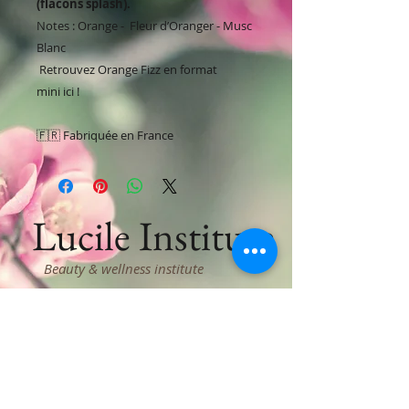
(flacons splash).
Notes : Orange - Fleur d’Oranger - Musc
Blanc
Retrouvez Orange Fizz en format
mini ici !
🇫🇷 Fabriquée en France
Lucile Institute
Beauty & wellness institute
03 22 77 24 69
lucile.crognier@orange.fr