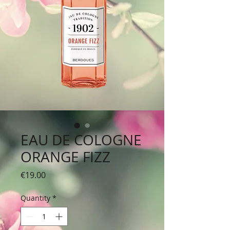
EAU DE COLOGNE
ORANGE FIZZ
Price
€19.00
Quantity
*