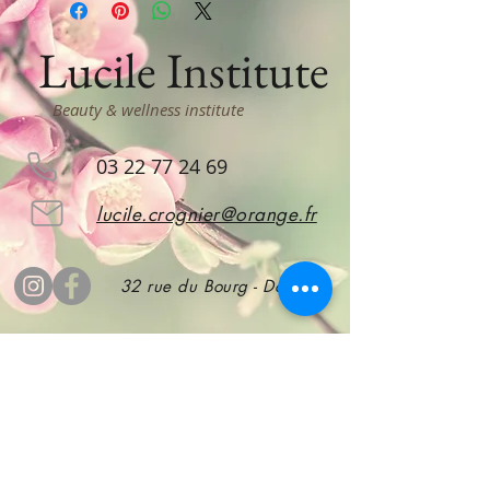
Lucile Institute
Beauty & wellness institute
03 22 77 24 69
lucile.crognier@orange.fr
32 rue du Bourg - Doullens
subscribe
to stay informed!
Subscribe