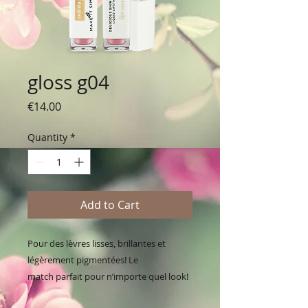
gloss g04
Price
€14.00
Quantity
*
Add to Cart
Pour des lèvres lisses, brillantes et
légèrement pigmentées! Le
match parfait pour n’importe quel look!