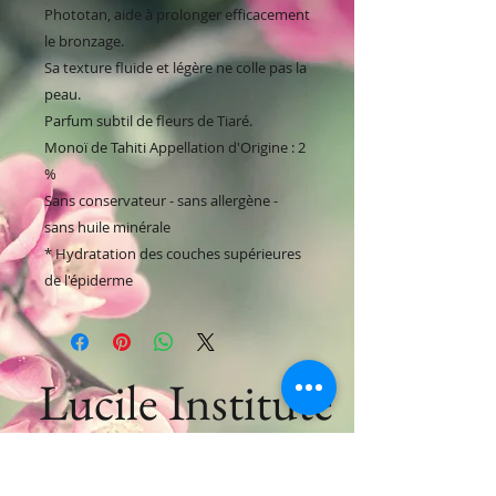
Phototan, aide à prolonger efficacement
le bronzage.
Sa texture fluide et légère ne colle pas la
peau.
Parfum subtil de fleurs de Tiaré.
Monoï de Tahiti Appellation d'Origine : 2
%
Sans conservateur - sans allergène -
sans huile minérale
* Hydratation des couches supérieures
de l'épiderme
Lucile Institute
Beauty & wellness institute