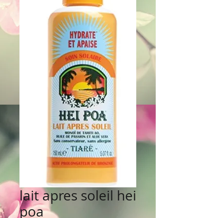
lait apres soleil hei
poa