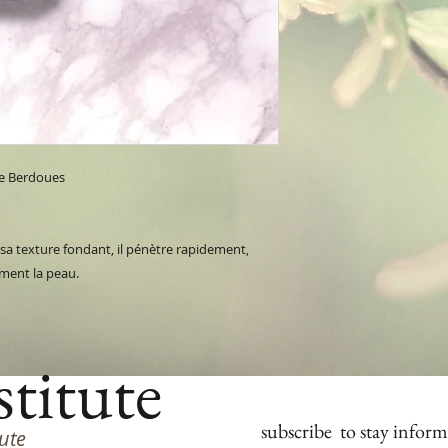
se Berdoues
sa texture fondant, il pénètre rapidement,
ement la peau.
stitute
subscribe
to stay inform
tute