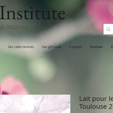
Institute
s institute
Our cabin services
Our gift cards
À propos
Boutique
B
Lait pour l
Toulouse 