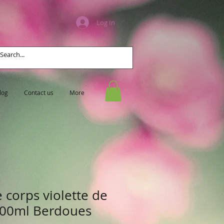
Log In
log
Contact us
More
e corps violette de
200ml Berdoues