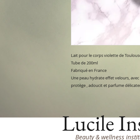
Lait pour le corps violette de Toulou
Tube de 200ml
Fabriqué en France
Une peau hydrate effet velours, avec 
protège , adoucit et parfume délicat
Lucile In
Beauty & wellness insti