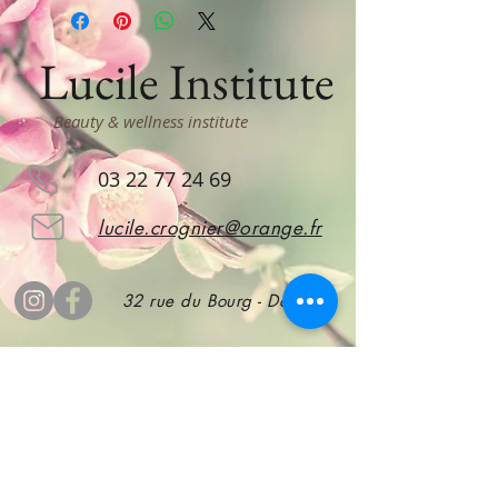
Lucile Institute
Beauty & wellness institute
03 22 77 24 69
lucile.crognier@orange.fr
32 rue du Bourg - Doullens
subscribe
to stay informed!
Subscribe