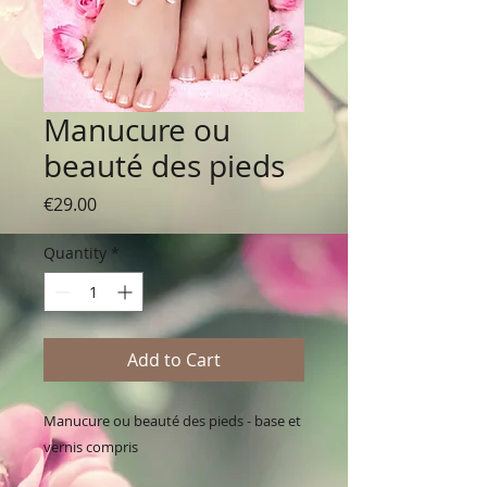
Manucure ou
beauté des pieds
Price
€29.00
Quantity
*
Add to Cart
Manucure ou beauté des pieds - base et
vernis compris