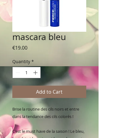
mascara bleu
Price
€19.00
Quantity
*
Add to Cart
Brise la routine des cils noirs et entre
dans la tendance des cils colorés !
C'est le must have de la saison ! Le bleu,