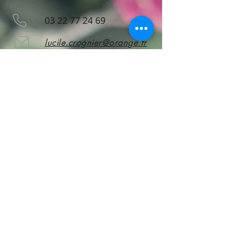
03 22 77 24 69
lucile.crognier@orange.fr
32 rue du Bourg - Doullens
subscribe
to stay informed!
Subscribe
CGV
A propos de nous
Mentions légales