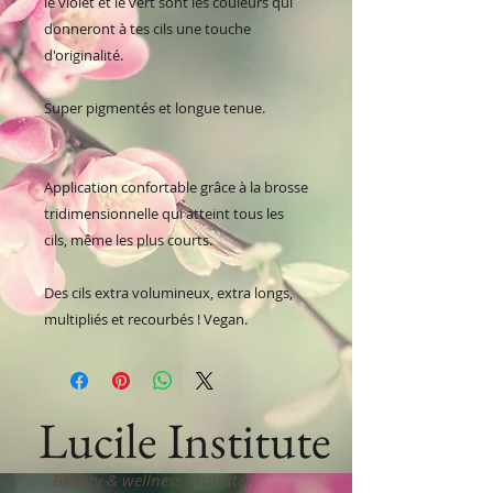
le violet et le vert sont les couleurs qui
donneront à tes cils une touche
d'originalité.
Super pigmentés et longue tenue.
Application confortable grâce à la brosse
tridimensionnelle qui atteint tous les
cils, même les plus courts.
Des cils extra volumineux, extra longs,
multipliés et recourbés ! Vegan.
Lucile Institute
Beauty & wellness institute