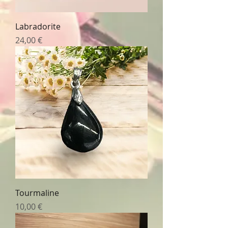
Labradorite
Prix
24,00 €
Tourmaline
Prix
10,00 €