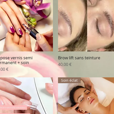
pose vernis semi
Brow lift sans teinture
Aperçu rapide
Aperçu rapide
rmanent + soin
Prix
40,00 €
ix
,00 €
Soin éclat