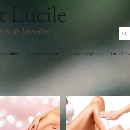
t Lucile
té & de bien-être
ions cabine
Nos cartes cadeaux
Boutique énergétique
Lucile éner