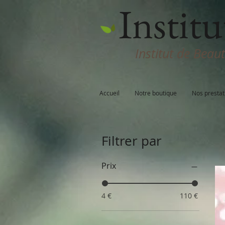
Institu
Institut de Beau
Accueil
Notre boutique
Nos prestat
Filtrer par
Prix
4 €
110 €