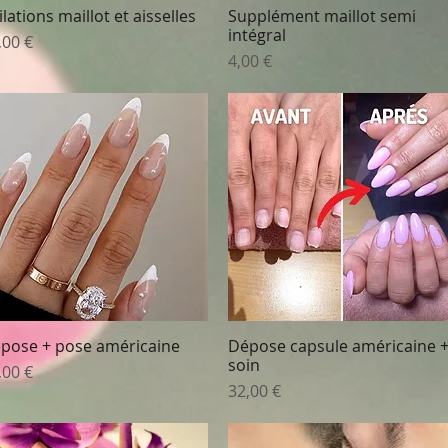
ilations maillot et aisselles
Supplément maillot semi
Aperçu rapide
Aperçu rapide
intégral
ix
,00 €
Prix
4,00 €
pose + pose américaine
Dépose capsule américaine 
Aperçu rapide
Aperçu rapide
soin
ix
,00 €
Prix
32,00 €