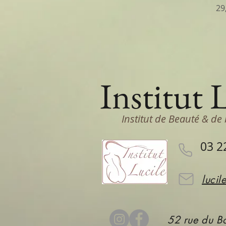
Pr
29
Institut 
Institut de Beauté & de 
03 2
lucil
52 rue du Bo