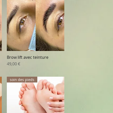
Brow lift avec teinture
Aperçu rapide
Prix
49,00 €
soin des pieds