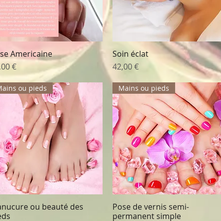
se Americaine
Soin éclat
Aperçu rapide
Aperçu rapide
ix
Prix
,00 €
42,00 €
ains ou pieds
Mains ou pieds
nucure ou beauté des
Pose de vernis semi-
Aperçu rapide
Aperçu rapide
eds
permanent simple