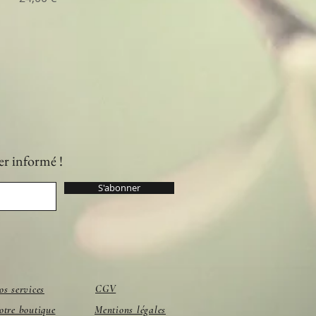
er informé !
S'abonner
CGV
os services
otre boutique
Mentions légales