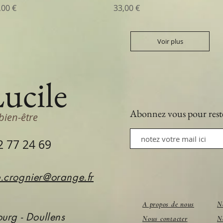
ix
Prix
,00 €
33,00 €
Voir plus
Lucile
Abonnez vous
pour rest
bien-être
2 77 24 69
e.crognier@orange.fr
A propos de nous
N
urg - Doullens
Nous contacter
N