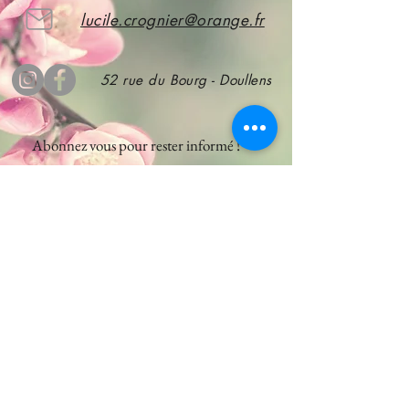
lucile.crognier@orange.fr
52 rue du Bourg - Doullens
Abonnez vous
pour rester informé !
S'abonner
CGV
A propos de nous
Mentions légales
Nos services
Nous contacter
Notre boutique