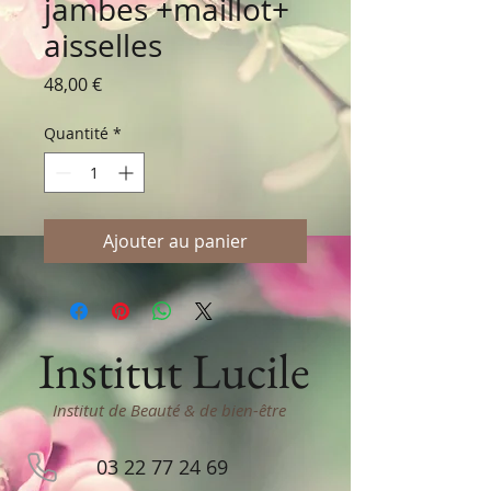
jambes +maillot+
aisselles
Prix
48,00 €
Quantité
*
Ajouter au panier
Institut Lucile
Institut de Beauté & de bien-être
03 22 77 24 69