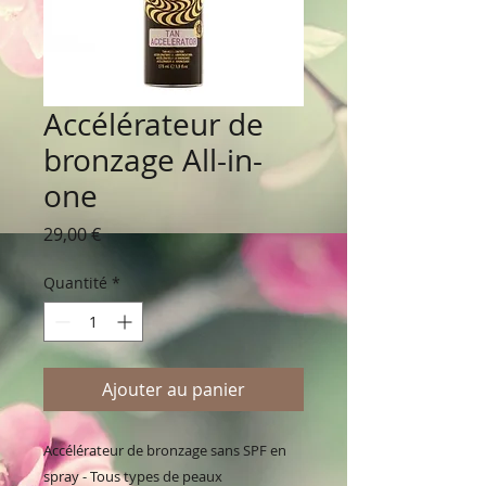
Accélérateur de
bronzage All-in-
one
Prix
29,00 €
Quantité
*
Ajouter au panier
Accélérateur de bronzage sans SPF en
spray - Tous types de peaux