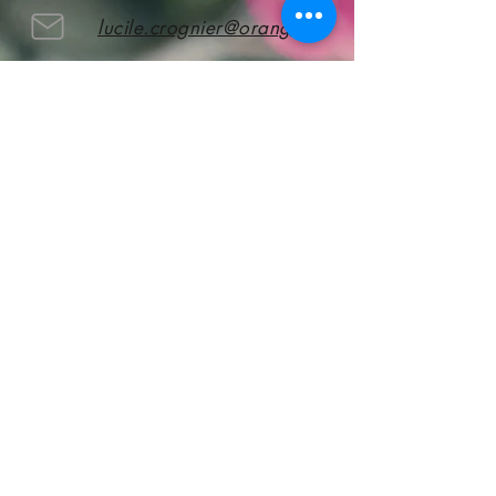
lucile.crognier@orange.fr
52 rue du Bourg - Doullens
Abonnez vous
pour rester informé !
S'abonner
CGV
A propos de nous
Mentions légales
Nos services
Nous contacter
Notre boutique