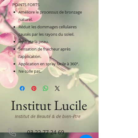
POINTS FORTS
Améliore le processus de bronzage
naturel.
Réduit les dommages cellulaires
causés par les rayons du soleil.
Hydrate la peau.
Sensation de fraicheur après
l'application.
Application en spray facile à 360°.
Ne colle pas.
Institut Lucile
Institut de Beauté & de bien-être
03 22 77 24 69