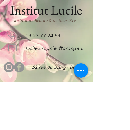
Institut Lucile
Institut de Beauté & de bien-être
03 22 77 24 69
lucile.crognier@orange.fr
52 rue du Bourg - Doullens
Abonnez vous
pour rester informé !
S'abonner