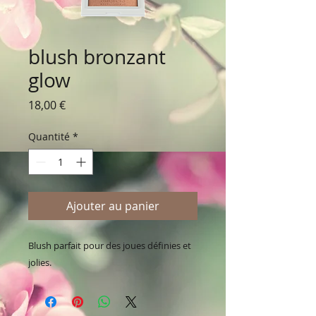
blush bronzant
glow
Prix
18,00 €
Quantité
*
Ajouter au panier
Blush parfait pour des joues définies et
jolies.