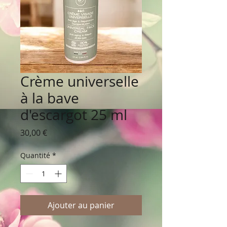
Crème universelle
à la bave
d'escargot 25 ml
Prix
30,00 €
Quantité
*
Ajouter au panier