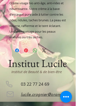
Crème visage bio anti-âge, anti-rides et
nourrissante. Notre crème à la bave
d'escargot pure aide à lutter contre les
rides, ridules, taches brunes. La peau est
nourrie, raffermie et le teint éclatant.
Une crème visage pour les peaux
matures ou très sèches.
Institut Lucile
Institut de Beauté & de bien-être
03 22 77 24 69
lucile.crognier@orange.fr