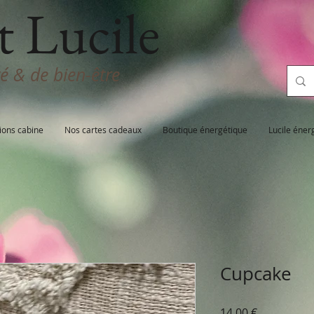
t Lucile
té & de bien-être
ions cabine
Nos cartes cadeaux
Boutique énergétique
Lucile éner
Cupcake
Prix
14,00 €