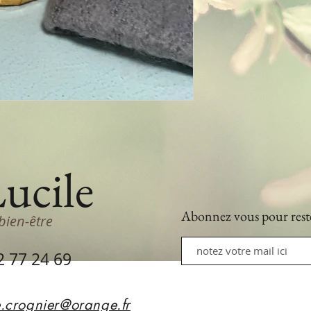
Lucile
Abonnez vous
pour rest
bien-être
2 77 24 69
e.crognier@orange.fr