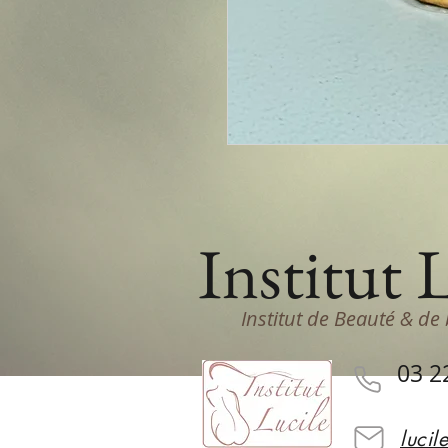
Institut 
Institut de Beauté & de 
03 2
lucil