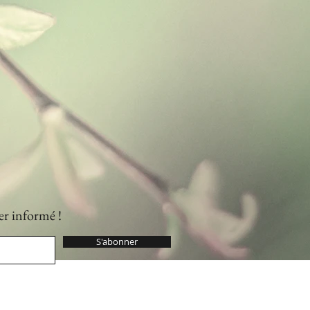
er informé !
S'abonner