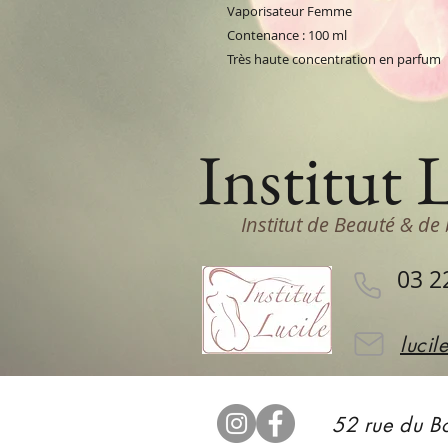
Vaporisateur Femme
Contenance : 100 ml
Très haute concentration en parfum
Institut 
Institut de Beauté & de 
03 2
lucil
52 rue du Bo