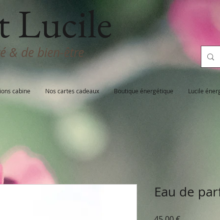
t Lucile
té & de bien-être
ions cabine
Nos cartes cadeaux
Boutique énergétique
Lucile éner
Eau de par
Prix
45,00 €