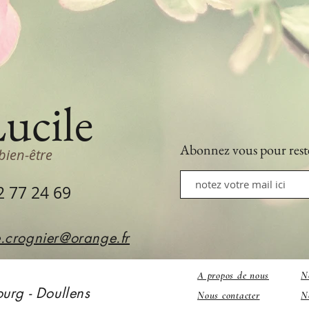
Lucile
Abonnez vous
pour rest
bien-être
2 77 24 69
e.crognier@orange.fr
A propos de nous
N
urg - Doullens
Nous contacter
N