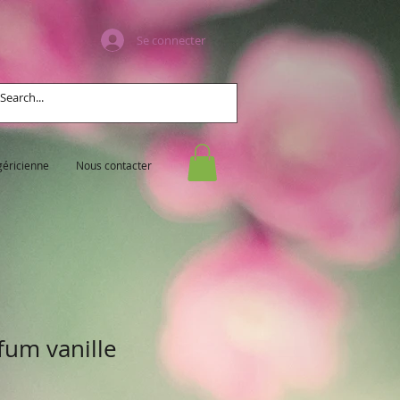
Se connecter
géricienne
Nous contacter
fum vanille