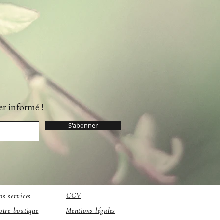
er informé !
S'abonner
CGV
os services
otre boutique
Mentions légales