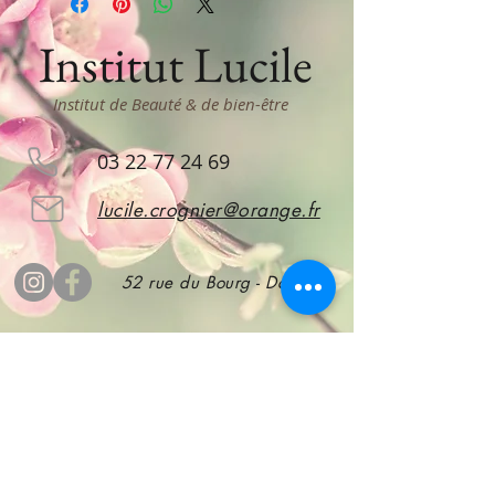
Institut Lucile
Institut de Beauté & de bien-être
03 22 77 24 69
lucile.crognier@orange.fr
52 rue du Bourg - Doullens
Abonnez vous
pour rester informé !
S'abonner