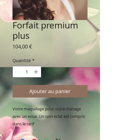
Forfait premium
plus
Prix
104,00 €
Quantité
*
Ajouter au panier
Votre maquillage pour votre mariage
avec un essai. Un soin éclat est compris
dans le tarif