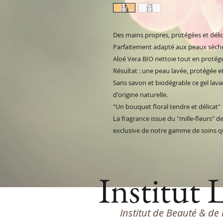
Des mains propres, protégées et dél
Parfaitement adapté aux peaux sèches 
Aloé Vera BIO nettoie tout en protégea
Résultat : une peau lavée, protégée 
Sans savon et biodégrable ce gel lav
d'origine naturelle.
"Un bouquet floral tendre et délicat"
La fragrance issue du "mille-fleurs" d
exclusive de notre gamme de soins q
Institut 
Institut de Beauté & de 