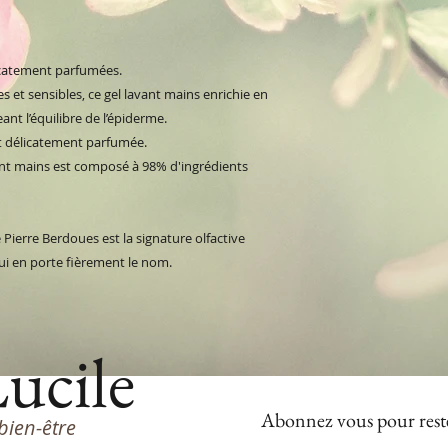
icatement parfumées.
et sensibles, ce gel lavant mains enrichie en
nt l’équilibre de l’épiderme.
et délicatement parfumée.
ant mains est composé à 98% d'ingrédients
e Pierre Berdoues est la signature olfactive
ui en porte fièrement le nom.
Lucile
Abonnez vous
pour rest
bien-être