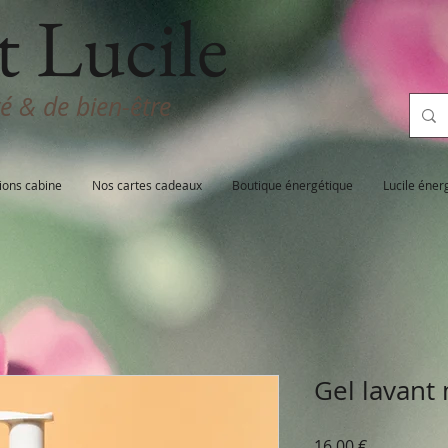
t Lucile
té & de bien-être
ions cabine
Nos cartes cadeaux
Boutique énergétique
Lucile éner
Gel lavant
Prix
16,00 €