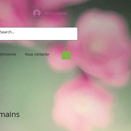
Se connecter
géricienne
Nous contacter
 mains