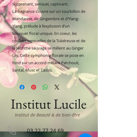
Surprenant, sensuel, captivant.
La fragrance s’ouvre sur un tourbillon de
Mandarine, de Gingembre et d’Ylang-
Ylang, prélude à l’explosion d’un
bouquet floral unique. En coeur, les
corolles sensuelles de la Tubéreuse et de
la Jacinthe sauvage se mêlent au Ginger
Lily. Cette symphonie florale se pose en
fond sur un accord mêlant Patchouli,
Santal, Musc et Cassis.
Institut Lucile
Institut de Beauté & de bien-être
03 22 77 24 69