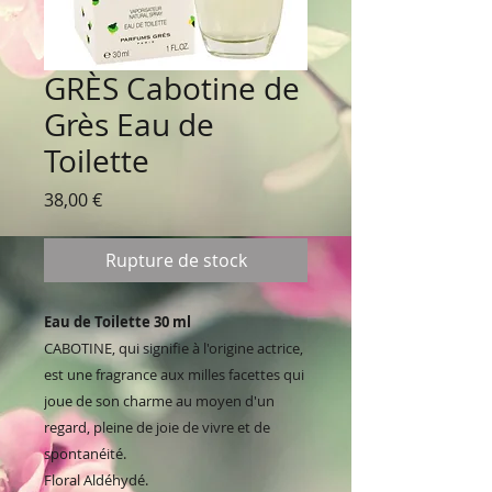
GRÈS Cabotine de
Grès Eau de
Toilette
Prix
38,00 €
Rupture de stock
Eau de Toilette 30 ml
CABOTINE, qui signifie à l'origine actrice,
est une fragrance aux milles facettes qui
joue de son charme au moyen d'un
regard, pleine de joie de vivre et de
spontanéité.
Floral Aldéhydé.