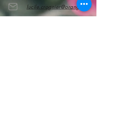
lucile.crognier@orange.fr
52 rue du Bourg - Doullens
Abonnez vous
pour rester informé !
S'abonner
CGV
A propos de nous
Mentions légales
Nos services
Nous contacter
Notre boutique