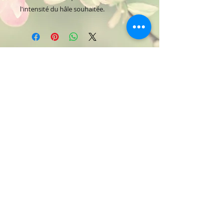
l'intensité du hâle souhaitée.
Institut Lucile
Institut de Beauté & de bien-être
03 22 77 24 69
lucile.crognier@orange.fr
52 rue du Bourg - Doullens
Abonnez vous
pour rester informé !