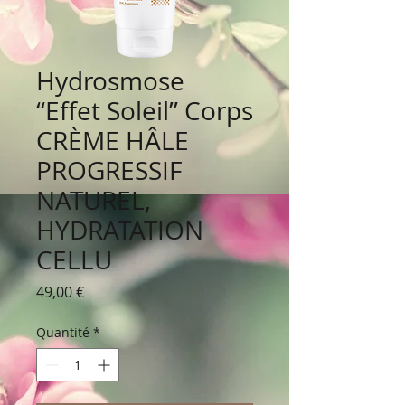
Hydrosmose
“Effet Soleil” Corps
CRÈME HÂLE
PROGRESSIF
NATUREL,
HYDRATATION
CELLU
Prix
49,00 €
Quantité
*