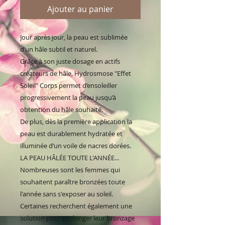
Ajouter au panier
Jour après jour, la peau est sublimée
d’un hâle subtil et naturel.
Grâce à son juste dosage en actifs
créateurs de hâle, Hydrosmose "Effet
Soleil" Corps permet d’ensoleiller
progressivement la peau jusqu’à
obtention du hâle souhaité.
De plus, dès la première application la
peau est durablement hydratée et
illuminée d’un voile de nacres dorées.
LA PEAU HÂLÉE TOUTE L'ANNÉE...
Nombreuses sont les femmes qui
souhaitent paraître bronzées toute
l'année sans s'exposer au soleil.
Certaines recherchent également une
solution pour prolonger leur bronzage