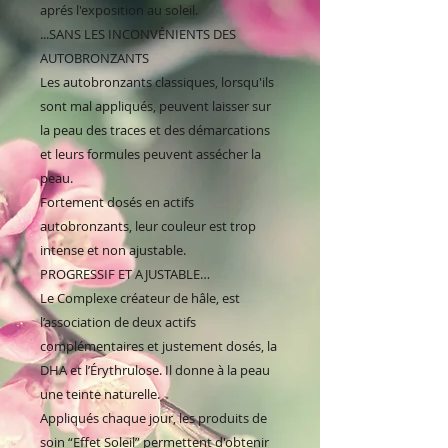
aprés l'exposition au soleil.
...SANS LES INCONVÉNIENTS DES
AUTOBRONZANTS
Les autobronzants classiques, lorsqu'ils
sont mal appliqués, peuvent laisser sur
la peau des traces et des démarcations
et leurs formules peuvent assécher la
peau.
Fortement dosés en actifs
autobronzants, leur couleur est trop
intense et non ajustable.
PROGRESSIF ET AJUSTABLE…
Le Complexe créateur de hâle, est
l’association de deux actifs
complémentaires et justement dosés, la
DHA et l’Érythrulose. Il donne à la peau
une teinte naturelle.
Appliqués chaque jour, les produits de
soin “Effet Soleil” permettent d'obtenir