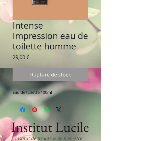
Intense
Impression eau de
toilette homme
Prix
29,00 €
Rupture de stock
Eau de toilette 100ml
Institut Lucile
Institut de Beauté & de bien-être