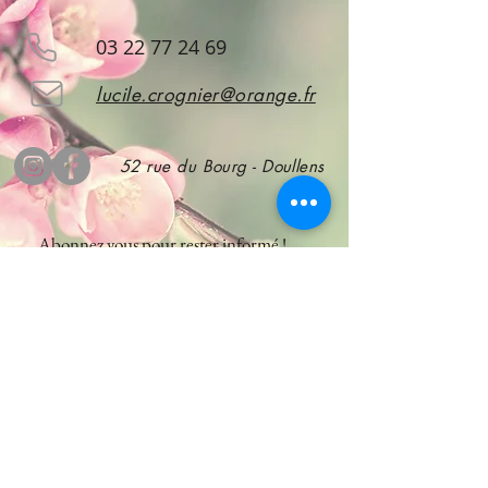
03 22 77 24 69
lucile.crognier@orange.fr
52 rue du Bourg - Doullens
Abonnez vous
pour rester informé !
S'abonner
CGV
A propos de nous
Mentions légales