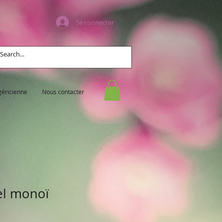
Se connecter
géricienne
Nous contacter
rel monoï