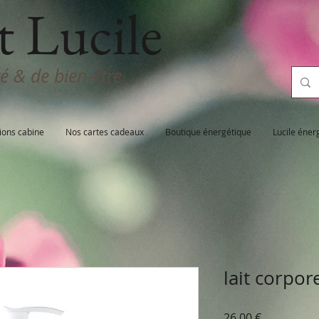
t Lucile
té & de bien-être
ions cabine
Nos cartes cadeaux
Boutique énergétique
Lucile éner
lait corpo
Prix
26,00 €