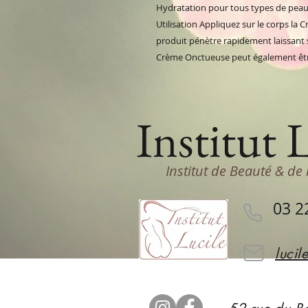
Hydratation pour tous types de pea
Utilisation Appliquez sur le corps l
produit pénètre rapidement laissant s
Crème Onctueuse peut également être 
Institut 
Institut de Beauté & de 
03 2
lucil