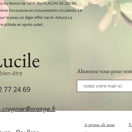
ux Au Monoï de Tahiti Bio FLACON DE 250 ML
a Crème Onctueuse en mouvements circulaires. Le
ur la peau un léger effet nacré. Astuce La
utilisée en après-soleil.
Lucile
Abonnez vous
pour rest
bien-être
2 77 24 69
e.crognier@orange.fr
A propos de nous
N