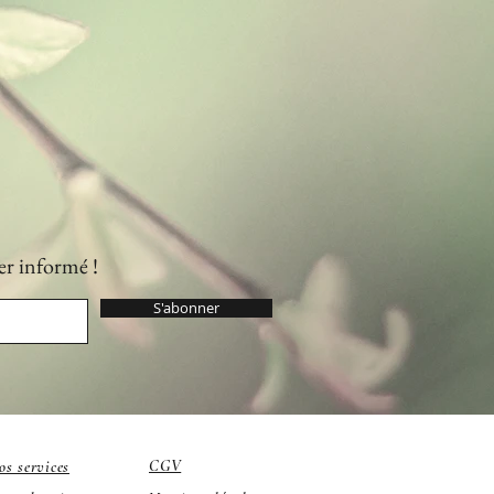
er informé !
S'abonner
CGV
os services