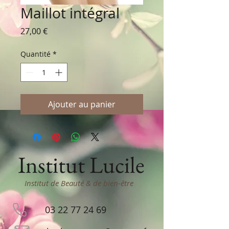
Maillot intégral
Prix
27,00 €
Quantité
*
Ajouter au panier
Institut Lucile
Institut de Beauté & de bien-être
03 22 77 24 69