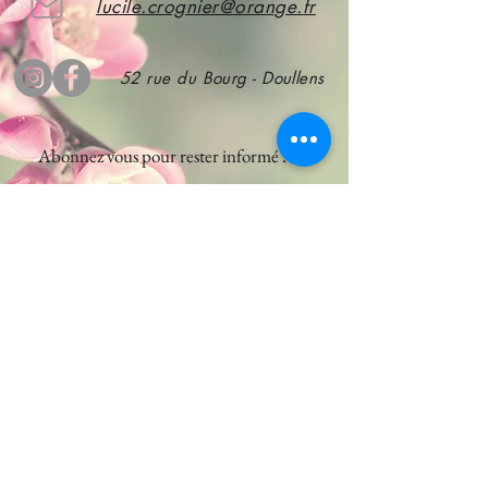
lucile.crognier@orange.fr
52 rue du Bourg - Doullens
Abonnez vous
pour rester informé !
S'abonner
CGV
A propos de nous
Mentions légales
Nos services
Nous contacter
Notre boutique