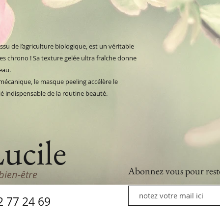
ssu de l’agriculture biologique, est un véritable
s chrono ! Sa texture gelée ultra fraîche donne
eau.
mécanique, le masque peeling accélère le
lié indispensable de la routine beauté.
Lucile
Abonnez vous
pour rest
bien-être
2 77 24 69