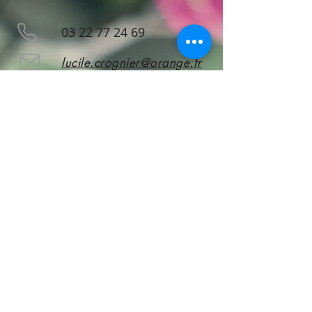
03 22 77 24 69
lucile.crognier@orange.fr
52 rue du Bourg - Doullens
Abonnez vous
pour rester informé !
S'abonner
CGV
A propos de nous
Mentions légales