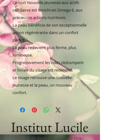
Ce soin Nouvelle Jeunesse aux actifs
cellulaires est enrichi en Omega 6, aux
précieuses actions nutritives.
La peau bénéficie de son exceptionnelle
action régénérante dans un confort
parfait.
La peau redevient plus ferme, plus
lumineuse.
Progressivement les rides s’estompent
et l’ovale du visage est redessiné.
Le visage retrouve une nouvelle
jeunesse et la peau, un nouveau
confort.
Institut Lucile
Institut de Beauté & de bien-être